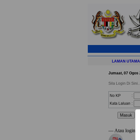
LAMAN UTAMA
Jumaat, 07 Ogos
Sila Login Di Sini..
No KP
:
Kata Laluan
:
[
— Atau login 