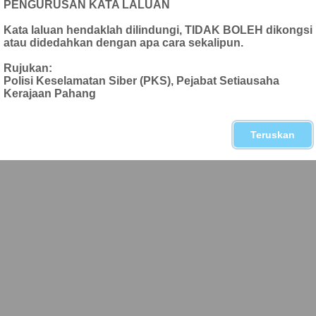
PENGURUSAN KATA LALUAN
Kata laluan hendaklah dilindungi, TIDAK BOLEH dikongsi
atau didedahkan dengan apa cara sekalipun.
k Cipta Terpelihara © 2012 Bahagian Teknologi Maklumat Pejabat Setiausaha Kerajaan Paha
Paparan terbaik dengan menggunakan Internet Explorer 5.0 ke atas (1024 x 768 piksel)
Rujukan:
Polisi Keselamatan Siber (PKS), Pejabat Setiausaha
Kerajaan Pahang
Teruskan