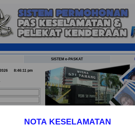
SISTEM e-PASKAT
 2026
8:46:11 pm
.
Tukar Kata Laluan
]
NOTA KESELAMATAN
menggunakan —