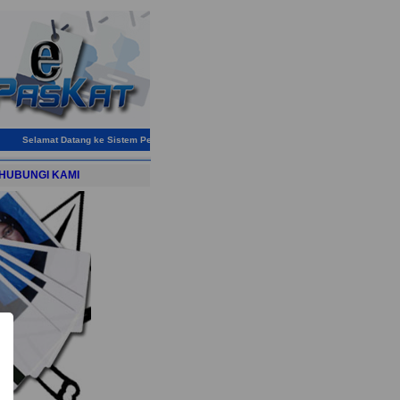
Selamat Datang ke Sistem Permohonan Pas Keselamatan & Pelekat Kenderaan Pejabat
HUBUNGI KAMI