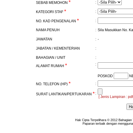
*
:
SEBAB MEMOHON
*
:
KATEGORI STAF
*
:
NO. KAD PENGENALAN
NAMA PENUH
:
Sila Masukkan No. K
JAWATAN
:
-
JABATAN / KEMENTERIAN
:
BAHAGIAN / UNIT
:
*
:
ALAMAT RUMAH
POSKOD
N
*
:
NO. TELEFON (HP)
*
:
SURAT LANTIKAN/PERTUKARAN
[ Jenis Lampiran : pdf
Hak Cipta Terpelihara © 2012 Bahagian
Paparan terbaik dengan menggunaka